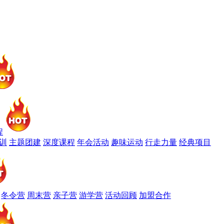
程
训
主题团建
深度课程
年会活动
趣味运动
行走力量
经典项目
冬令营
周末营
亲子营
游学营
活动回顾
加盟合作