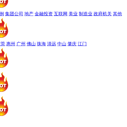
例
集团公司
地产
金融投资
互联网
美业
制造业
政府机关
其他
东莞
惠州
广州
佛山
珠海
清远
中山
肇庆
江门