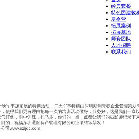
经典套餐
特色团建教
夏令营
拓展案例
拓展基地
师资团队
人才招聘
联系我们
二天一晚军事加拓展的特训活动，二天军事特训由深圳励剑青春企业管理策划
持，使得我们更有理由把每一次的培训活动做好，服务好，这是我们一直
天气打倒，雨中训练，扎马步，你们的一点一点都让我们的摄影师记录下
可能的，祝福深圳通融资产管理有限公司业绩继续暴发！
.szljqc.com