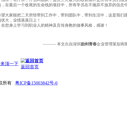
的，在最后一个收尾的生命线的项目中，所有学员在不抛弃不放弃的信念
希望大家能把二天所悟带到工作中，带到团队中，带到生活中，这是我们
越状大，业绩蒸蒸日上！
，在您身上学习到职业人的精神及言传身教的做事风格，感谢！
--------- 本文出自深圳
励剑青春
企业管理策划有限公司
来顶一下
返回首页
 版权所有
粤ICP备15003842号-6