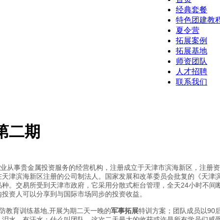
经典套餐
特色团建教
夏令营
拓展案例
拓展基地
师资团队
人才招聘
联系我们
第二期
专业从事贵金属投资服务的经营机构，注册成立于天津市滨海新区，注册资金
在天津滨海新区注册的公司制法人。国家发展和改革委员会批复的《天津
种。交易所受到天津市政府，它采用分散式柜台管理，全天24小时不间
内投资人可以分享到与国际市场同步的投资收益。
州国防教育训练基地,开展为期二天一晚的
军事拓展
特训方案；团队成员以90
，泪水，有汗水；什么叫团队，这次二天最大的收获或许是所有学员们感