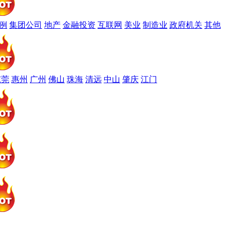
例
集团公司
地产
金融投资
互联网
美业
制造业
政府机关
其他
东莞
惠州
广州
佛山
珠海
清远
中山
肇庆
江门