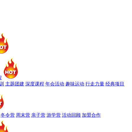
程
训
主题团建
深度课程
年会活动
趣味运动
行走力量
经典项目
冬令营
周末营
亲子营
游学营
活动回顾
加盟合作