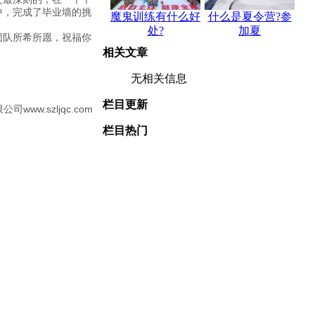
中，完成了毕业墙的挑
魔鬼训练有什么好
什么是夏令营?参
处?
加夏
团队所希所愿，祝福你
相关文章
无相关信息
栏目更新
www.szljqc.com
栏目热门