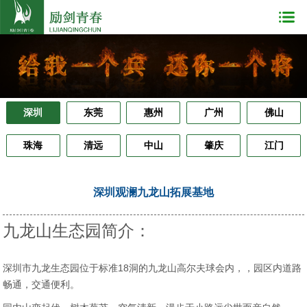
深圳
东莞
惠州
广州
佛山
珠海
清远
中山
肇庆
江门
深圳观澜九龙山拓展基地
九龙山生态园简介：
深圳市九龙生态园位于标准18洞的九龙山高尔夫球会内，，园区内道路
畅通，交通便利。