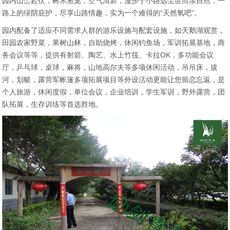
园内山峦起伏，树木葱茏，空气清新，漫步于小路远尘世而亲自然，一
路上的绿阴庇护，尽享山路情趣，实为一个难得的“天然氧吧”。
园内配备了适应不同需求人群的游乐设施与配套设施，如天鹅湖观赏，
田园农家野菜，果树山林，自助烧烤，休闲钓鱼场，军训拓展基地，商
务会议等等，提供有射箭、陶艺、水上竹筏、卡拉OK，多功能会议
厅，乒乓球，桌球，麻将，山地高尔夫等多项休闲活动，吊吊床，拔
河，划艇，露营军帐篷多项拓展项目等外设活动更能让您留恋忘返，是
个人旅游，休闲度假，单位会议，企业培训，学生军训，野外露营，团
队拓展，生存训练等首选胜地。